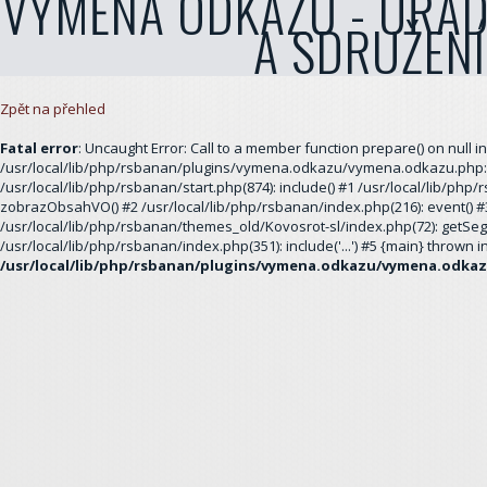
VÝMĚNA ODKAZŮ - ÚŘADY
A SDRUŽENÍ
Zpět na přehled
Fatal error
: Uncaught Error: Call to a member function prepare() on null in
/usr/local/lib/php/rsbanan/plugins/vymena.odkazu/vymena.odkazu.php:1
/usr/local/lib/php/rsbanan/start.php(874): include() #1 /usr/local/lib/php
zobrazObsahVO() #2 /usr/local/lib/php/rsbanan/index.php(216): event() #
/usr/local/lib/php/rsbanan/themes_old/Kovosrot-sl/index.php(72): getSeg
/usr/local/lib/php/rsbanan/index.php(351): include('...') #5 {main} thrown i
/usr/local/lib/php/rsbanan/plugins/vymena.odkazu/vymena.odka