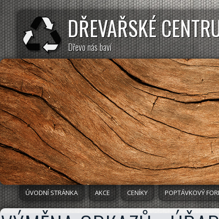
DŘEVAŘSKÉ CENTR
Dřevo nás baví
ÚVODNÍ STRÁNKA
AKCE
CENÍKY
POPTÁVKOVÝ FO