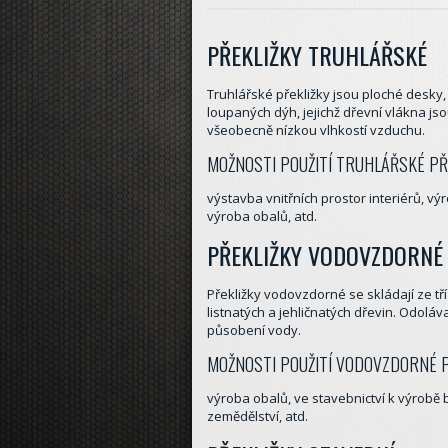
PŘEKLIŽKY TRUHLÁŘSKÉ
Truhlářské překližky jsou ploché desky
loupaných dýh, jejichž dřevní vlákna js
všeobecně nízkou vlhkostí vzduchu.
MOŽNOSTI POUŽITÍ TRUHLÁŘSKÉ PŘ
výstavba vnitřních prostor interiérů, 
výroba obalů, atd.
PŘEKLIŽKY VODOVZDORNÉ
Překližky vodovzdorné se skládají ze tř
listnatých a jehličnatých dřevin. Odol
působení vody.
MOŽNOSTI POUŽITÍ VODOVZDORNÉ P
výroba obalů, ve stavebnictví k výrobě
zemědělství, atd.