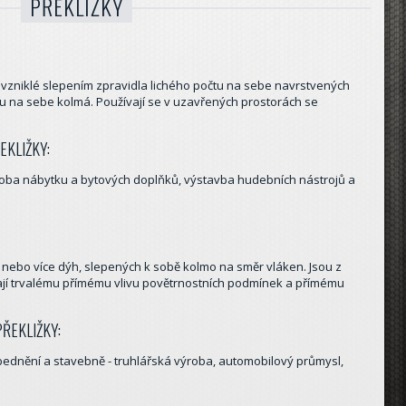
PŘEKLIŽKY
, vzniklé slepením zpravidla lichého počtu na sebe navrstvených
ou na sebe kolmá. Používají se v uzavřených prostorách se
EKLIŽKY:
výroba nábytku a bytových doplňků, výstavba hudebních nástrojů a
í nebo více dýh, slepených k sobě kolmo na směr vláken. Jsou z
ávají trvalému přímému vlivu povětrnostních podmínek a přímému
ŘEKLIŽKY:
 bednění a stavebně - truhlářská výroba, automobilový průmysl,