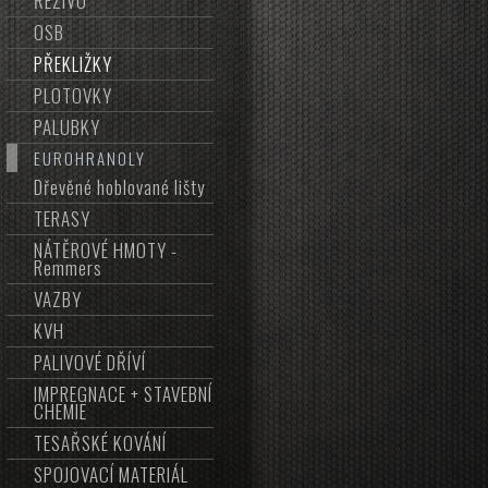
ŘEZIVO
OSB
PŘEKLIŽKY
PLOTOVKY
PALUBKY
EUROHRANOLY
Dřevěné hoblované lišty
TERASY
NÁTĚROVÉ HMOTY -
Remmers
VAZBY
KVH
PALIVOVÉ DŘÍVÍ
IMPREGNACE + STAVEBNÍ
CHEMIE
TESAŘSKÉ KOVÁNÍ
SPOJOVACÍ MATERIÁL