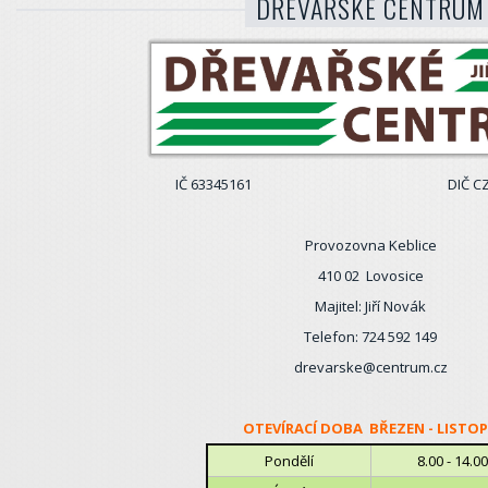
DŘEVAŘSKÉ CENTRUM
IČ 63345161 DIČ CZ7601
Provozovna Keblice
410 02 Lovosice
Majitel: Jiří Novák
Telefon: 724 592 149
drevarske@centrum.cz
OTEVÍRACÍ DOBA BŘEZEN - LISTO
Pondělí
8.00 - 14.00