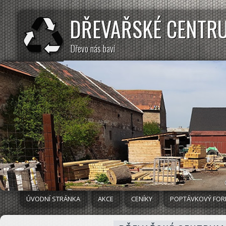
DŘEVAŘSKÉ CENTR
Dřevo nás baví
ÚVODNÍ STRÁNKA
AKCE
CENÍKY
POPTÁVKOVÝ FO