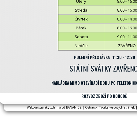
Úterý
8.00 - 16.00
Středa
8.00 - 16.0
Čtvrtek
8.00 - 14.00
Pátek
8.00 - 16.00
Sobota
9.00 - 11.00
Neděle
ZAVŘENO
POLEDNÍ PŘESTÁVKA 11:30 - 12:30
STÁTNÍ SVÁTKY ZAVŘEN
NAKLÁDKA MIMO OTEVÍRACÍ DOBU PO TELEFONIC
ROZVOZ ZBOŽÍ PO DOHODĚ
Webové stránky zdarma
od
BANAN.CZ
|
Ostravski Tvorba webových stránek