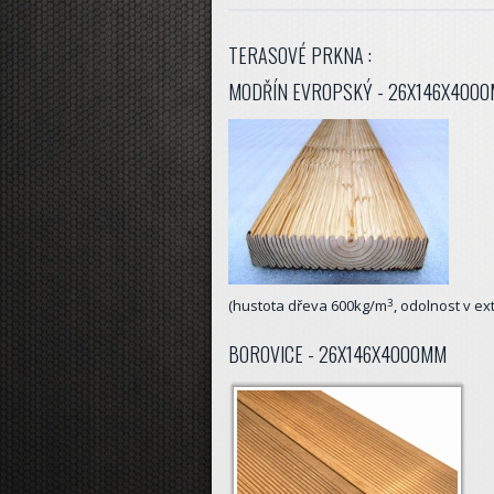
TERASOVÉ PRKNA :
MODŘÍN EVROPSKÝ - 26X146X400
3
(hustota dřeva 600kg/m
, odolnost v ex
BOROVICE - 26X146X4000MM