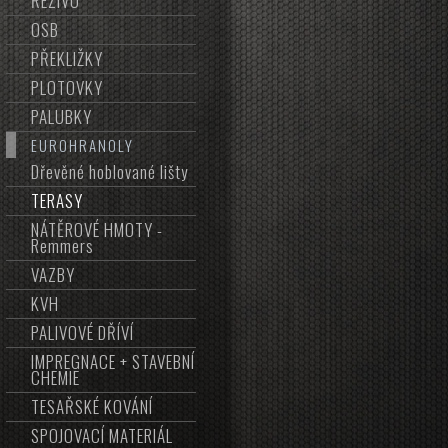
ŘEZIVO
OSB
PŘEKLIŽKY
PLOTOVKY
PALUBKY
EUROHRANOLY
Dřevěné hoblované lišty
TERASY
NÁTĚROVÉ HMOTY -
Remmers
VAZBY
KVH
PALIVOVÉ DŘÍVÍ
IMPREGNACE + STAVEBNÍ
CHEMIE
TESAŘSKÉ KOVÁNÍ
SPOJOVACÍ MATERIÁL