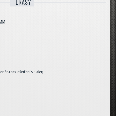
TERASY
0MM
teriéru bez ošetření 5-10 let)