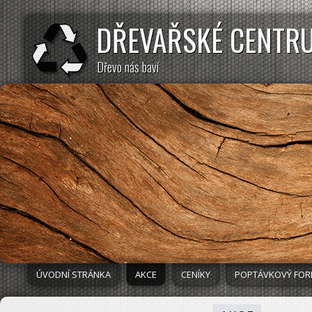
DŘEVAŘSKÉ CENTR
Dřevo nás baví
ÚVODNÍ STRÁNKA
AKCE
CENÍKY
POPTÁVKOVÝ FO