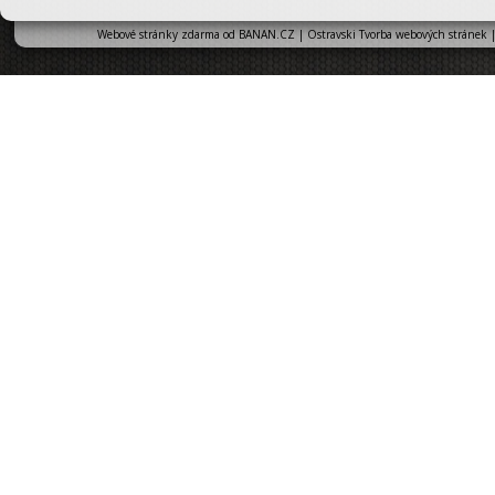
Webové stránky zdarma
od
BANAN.CZ
|
Ostravski Tvorba webových stránek