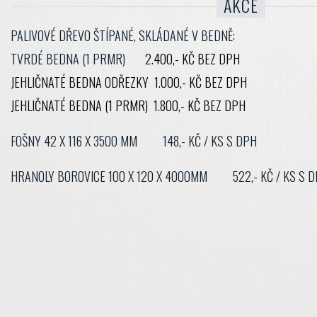
AKCE
PALIVOVÉ DŘEVO ŠTÍPANÉ, SKLÁDANÉ V BEDNĚ:
TVRDÉ BEDNA (1 PRMR)
2.400,- KČ BEZ DPH
JEHLIČNATÉ BEDNA ODŘEZKY 1.000,- KČ BEZ DPH
JEHLIČNATÉ BEDNA (1 PRMR) 1.800,- KČ BEZ DPH
FOŠNY 42 X 116 X 3500 MM 148,- KČ / KS S DPH
HRANOLY BOROVICE 100 X 120 X 4000MM 522,- KČ / KS S 