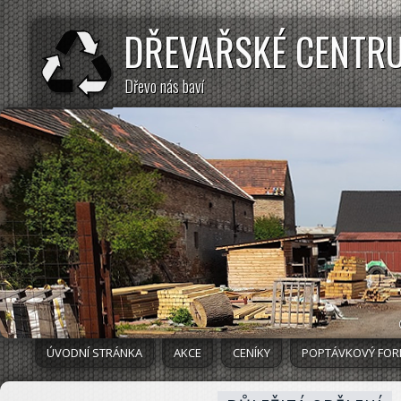
DŘEVAŘSKÉ CENTR
Dřevo nás baví
ÚVODNÍ STRÁNKA
AKCE
CENÍKY
POPTÁVKOVÝ FO