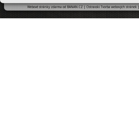
Webové stránky zdarma
od
BANAN.CZ
|
Ostravski Tvorba webových stránek