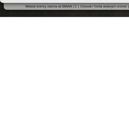
Webové stránky zdarma
od
BANAN.CZ
|
Ostravski Tvorba webových stránek