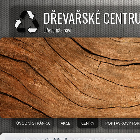
DŘEVAŘSKÉ CENTR
Dřevo nás baví
ÚVODNÍ STRÁNKA
AKCE
CENÍKY
POPTÁVKOVÝ FO