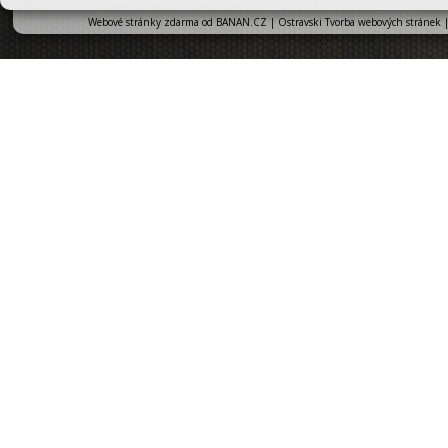
Webové stránky zdarma
od
BANAN.CZ
|
Ostravski Tvorba webových stránek