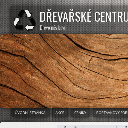
DŘEVAŘSKÉ CENTR
Dřevo nás baví
ÚVODNÍ STRÁNKA
AKCE
CENÍKY
POPTÁVKOVÝ FO