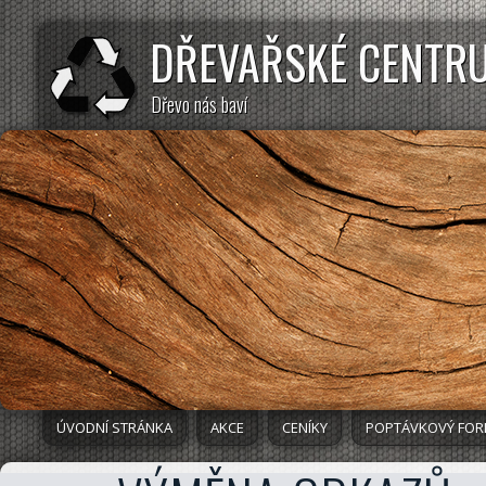
DŘEVAŘSKÉ CENTR
Dřevo nás baví
ÚVODNÍ STRÁNKA
AKCE
CENÍKY
POPTÁVKOVÝ FO