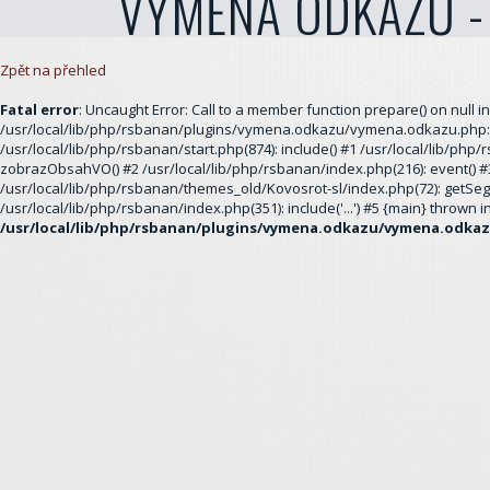
VÝMĚNA ODKAZŮ -
Zpět na přehled
Fatal error
: Uncaught Error: Call to a member function prepare() on null in
/usr/local/lib/php/rsbanan/plugins/vymena.odkazu/vymena.odkazu.php:1
/usr/local/lib/php/rsbanan/start.php(874): include() #1 /usr/local/lib/php
zobrazObsahVO() #2 /usr/local/lib/php/rsbanan/index.php(216): event() #
/usr/local/lib/php/rsbanan/themes_old/Kovosrot-sl/index.php(72): getSeg
/usr/local/lib/php/rsbanan/index.php(351): include('...') #5 {main} thrown i
/usr/local/lib/php/rsbanan/plugins/vymena.odkazu/vymena.odka