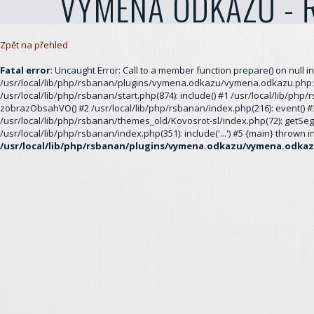
VÝMĚNA ODKAZŮ - 
Zpět na přehled
Fatal error
: Uncaught Error: Call to a member function prepare() on null in
/usr/local/lib/php/rsbanan/plugins/vymena.odkazu/vymena.odkazu.php:1
/usr/local/lib/php/rsbanan/start.php(874): include() #1 /usr/local/lib/php
zobrazObsahVO() #2 /usr/local/lib/php/rsbanan/index.php(216): event() #
/usr/local/lib/php/rsbanan/themes_old/Kovosrot-sl/index.php(72): getSeg
/usr/local/lib/php/rsbanan/index.php(351): include('...') #5 {main} thrown i
/usr/local/lib/php/rsbanan/plugins/vymena.odkazu/vymena.odka