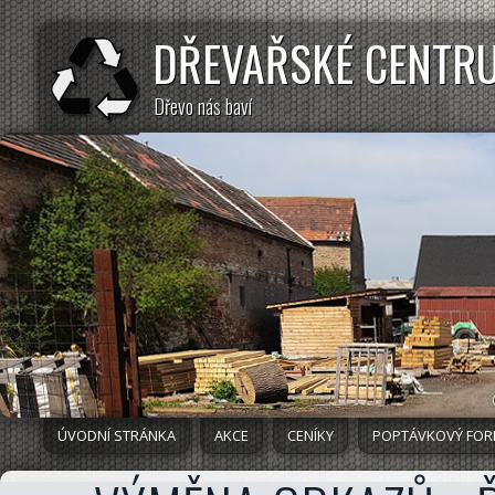
DŘEVAŘSKÉ CENTR
Dřevo nás baví
ÚVODNÍ STRÁNKA
AKCE
CENÍKY
POPTÁVKOVÝ FO