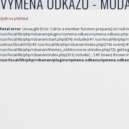
VÝMĚNA ODKAZŮ - MÓDA
Zpět na přehled
Fatal error
: Uncaught Error: Call to a member function prepare() on null in
/usr/local/lib/php/rsbanan/plugins/vymena.odkazu/vymena.odkazu.php:1
/usr/local/lib/php/rsbanan/start.php(874): include() #1 /usr/local/lib/php
zobrazObsahVO() #2 /usr/local/lib/php/rsbanan/index.php(216): event() #
/usr/local/lib/php/rsbanan/themes_old/Kovosrot-sl/index.php(72): getSeg
/usr/local/lib/php/rsbanan/index.php(351): include('...') #5 {main} thrown i
/usr/local/lib/php/rsbanan/plugins/vymena.odkazu/vymena.odka