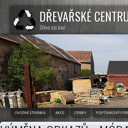
DŘEVAŘSKÉ CENTR
Dřevo nás baví
ÚVODNÍ STRÁNKA
AKCE
CENÍKY
POPTÁVKOVÝ FO